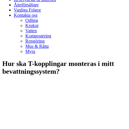
Återförsäljare
Vanliga Frågor
Kontakta oss
Odling
Krukor
Vatten
Kompostering
Rengöring
Mus & Råtta
Myra
Hur ska T-kopplingar monteras i mitt
bevattningssystem?