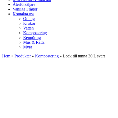
Återförsäljare
Vanliga Frågor
Kontakta oss
Odling
Krukor
Vatten
Kompostering
Rengöring
Mus & Råtta
Myra
Hem
»
Produkter
»
Kompostering
»
Lock till tunna 30 L svart