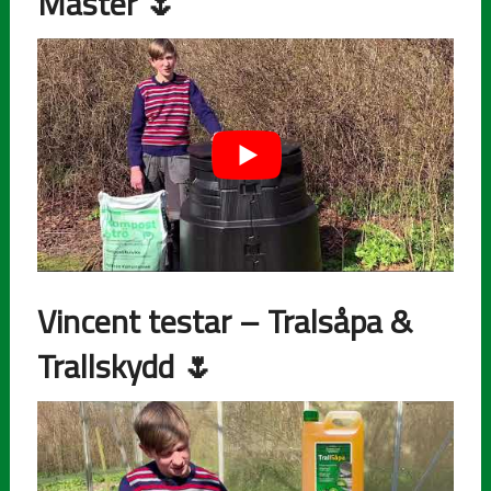
Master
🌷
Vincent testar – Tralsåpa &
Trallskydd
🌷