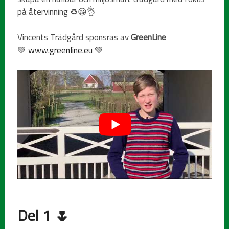
på återvinning ♻️😀👌
Vincents Trädgård sponsras av
GreenLine
💚
www.greenline.eu
💚
Del 1
🌷