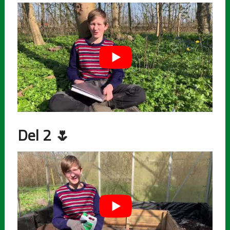
Del 2
🌷