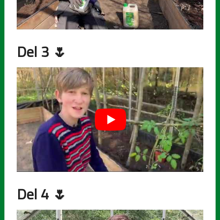
Del 3
🌷
Del 4
🌷