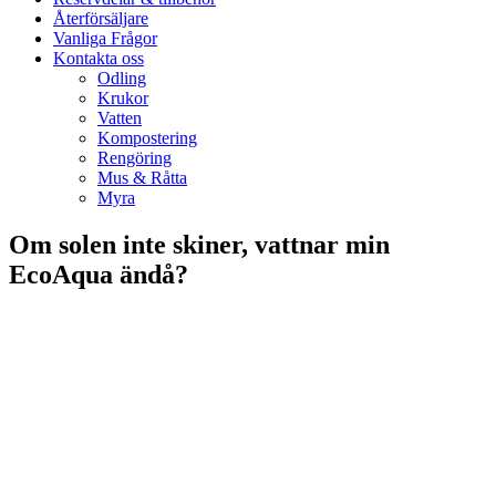
Återförsäljare
Vanliga Frågor
Kontakta oss
Odling
Krukor
Vatten
Kompostering
Rengöring
Mus & Råtta
Myra
Om solen inte skiner, vattnar min
EcoAqua ändå?