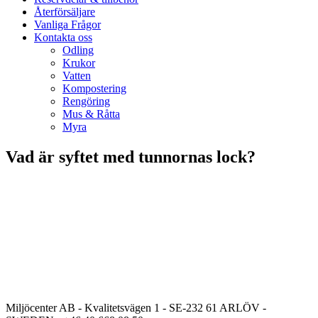
Återförsäljare
Vanliga Frågor
Kontakta oss
Odling
Krukor
Vatten
Kompostering
Rengöring
Mus & Råtta
Myra
Vad är syftet med tunnornas lock?
Miljöcenter AB - Kvalitetsvägen 1 - SE-232 61 ARLÖV -