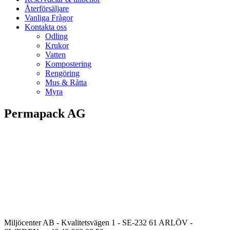
Återförsäljare
Vanliga Frågor
Kontakta oss
Odling
Krukor
Vatten
Kompostering
Rengöring
Mus & Råtta
Myra
Permapack AG
Miljöcenter AB - Kvalitetsvägen 1 - SE-232 61 ARLÖV -