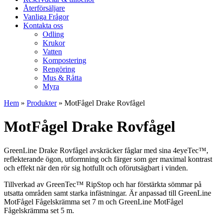
Återförsäljare
Vanliga Frågor
Kontakta oss
Odling
Krukor
Vatten
Kompostering
Rengöring
Mus & Råtta
Myra
Hem
»
Produkter
»
MotFågel Drake Rovfågel
MotFågel Drake Rovfågel
GreenLine Drake Rovfågel avskräcker fåglar med sina 4eyeTec™,
reflekterande ögon, utformning och färger som ger maximal kontrast
och effekt när den rör sig hotfullt och oförutsägbart i vinden.
Tillverkad av GreenTec™ RipStop och har förstärkta sömmar på
utsatta områden samt starka infästningar. Är anpassad till GreenLine
MotFågel Fågelskrämma set 7 m och GreenLine MotFågel
Fågelskrämma set 5 m.