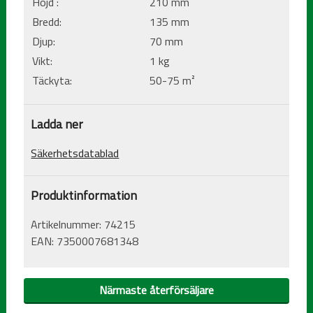
Höjd :
210 mm
Bredd:
135 mm
Djup:
70 mm
Vikt:
1 kg
Täckyta:
50-75 m²
Ladda ner
Säkerhetsdatablad
Produktinformation
Artikelnummer:
74215
EAN:
7350007681348
Närmaste återförsäljare