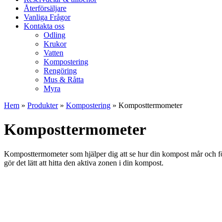
Återförsäljare
Vanliga Frågor
Kontakta oss
Odling
Krukor
Vatten
Kompostering
Rengöring
Mus & Råtta
Myra
Hem
»
Produkter
»
Kompostering
»
Komposttermometer
Komposttermometer
Komposttermometer som hjälper dig att se hur din kompost mår och föl
gör det lätt att hitta den aktiva zonen i din kompost.