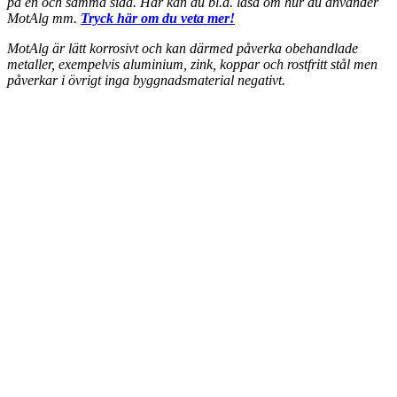
på en och samma sida. Här kan du bl.a. läsa om hur du använder
MotAlg mm.
Tryck här om du veta mer!
MotAlg är lätt korrosivt och kan därmed påverka obehandlade
metaller, exempelvis aluminium, zink, koppar och rostfritt stål men
påverkar i övrigt inga byggnadsmaterial negativt.