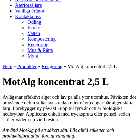
Återförsäljare
Vanliga Frågor
Kontakta oss
Odling
Krukor
Vatten
Kompostering
Rengöring
Mus & Råtta
Myra
Hem
»
Produkter
»
Rengöring
»
MotAlg koncentrat 2,5 L
MotAlg koncentrat 2,5 L
Avlägsnar effektivt alger och lav på alla ytor utomhus. Påväxten dör
omgående och resultat syns redan efter några dagar när alger skiftar
färg. Förebygger ny påväxt i upp till fyra år och är biologiskt
nedbrytbar. Appliceras enkelt med tryckspruta eller pensel, sedan
sköter väder och vind resten.
Använd MotAlg på ett säkert sätt. Läs alltid etiketten och
produktinformation före användning.