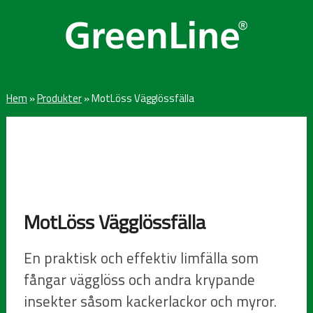
Hem
»
Produkter
»
MotLöss Vägglössfälla
MotLöss Vägglössfälla
En praktisk och effektiv limfälla som
fångar vägglöss och andra krypande
insekter såsom kackerlackor och myror.