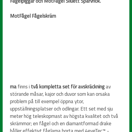
Fågelpiggar och MotFågel Siluett Sparvhök.
MotFågel Fågelskräm
ma
finns i
två kompletta set för avskräckning
av
störande måsar, kajor och duvor som kan orsaka
problem på till exempel öppna ytor,
uppställningsplatser och odlingar. Ett set med sju
meter hög teleskopmast av högsta kvalitet och två
skrämmor; en fågel och en diamantformad drake
håller effektivt fåglarna borta med 4eyeTec™ -