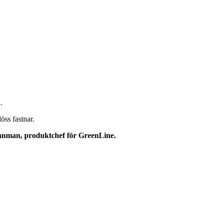
.
öss fastnar.
innman, produktchef
för GreenLine.