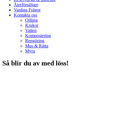
Återförsäljare
Vanliga Frågor
Kontakta oss
Odling
Krukor
Vatten
Kompostering
Rengöring
Mus & Råtta
Myra
Så blir du av med löss!