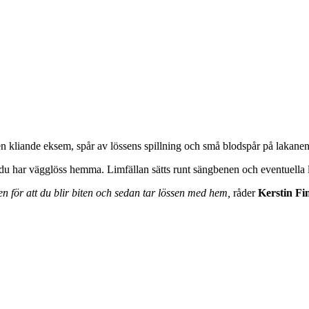
n kliande eksem, spår av lössens spillning och små blodspår på lakanen
du har vägglöss hemma. Limfällan sätts runt sängbenen och eventuella l
en för att du blir biten och sedan tar lössen med hem,
råder
Kerstin F