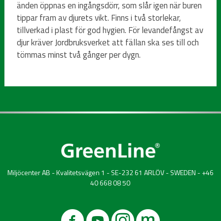
änden öppnas en ingångsdörr, som slår igen när buren
tippar fram av djurets vikt. Finns i två storlekar,
tillverkad i plast för god hygien. För levandefångst av
djur kräver Jordbruksverket att fällan ska ses till och
tömmas minst två gånger per dygn.
Miljöcenter AB - Kvalitetsvägen 1 - SE-232 61 ARLÖV - SWEDEN - +46
40 668 08 50