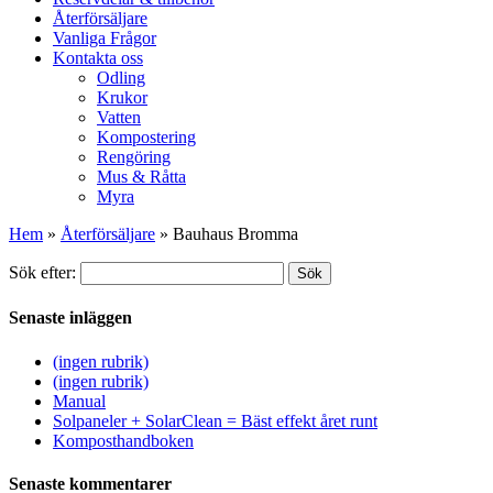
Återförsäljare
Vanliga Frågor
Kontakta oss
Odling
Krukor
Vatten
Kompostering
Rengöring
Mus & Råtta
Myra
Hem
»
Återförsäljare
»
Bauhaus Bromma
Sök efter:
Sök
Senaste inläggen
(ingen rubrik)
(ingen rubrik)
Manual
Solpaneler + SolarClean = Bäst effekt året runt
Komposthandboken
Senaste kommentarer