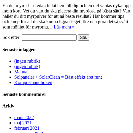
En del myror har redan hittat hem till dig och en del väntas dyka upp
inom kort. Vet du vart du ska placera din myrdosa på bästa sätt? Vart
häller du ditt myrpulver för att nå bästa resultat? Här kommer tips
och knep för att du ska kunna ligga steget före och göra det så svårt
som möjligt för myrorna…
Läs mera »
Sök efter:
Sök
Senaste inläggen
(ingen rubrik)
(ingen rubrik)
Manual
Solpaneler + SolarClean = Bäst effekt året runt
Komposthandboken
Senaste kommentarer
Arkiv
mars 2022
maj 2021
februari 2021