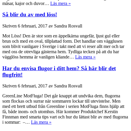
måsar, kajor och duvor…
Läs mera »
Så blir du av med löss!
Skriven
6 februari, 2017
av
Sandra Rosvall
Mot Löss! Den är stor som en äppelkärna ungefär, ljust gul eller
brun och med en oval, tillplattad form. Det handlar om vägglusen
som blivit vanligare i Sverige i takt med att vi reser allt mer och tar
med oss de otrevliga gästerna hem. Tydliga tecken på att du har
vägglöss hemma är vanligen kliande…
Läs mera »
Har du envisa flugor i ditt hem? Så här blir det
flugfritt!
Skriven
6 februari, 2017
av
Sandra Rosvall
GreenLine MotFluga! Det går knappt att undvika dem, flugorna
som flockas och surrar när sommaren lockar till utevistelse. Men
med ett brett utbud från Greenline i serien MotFluga finns hjälp att
få, både inom- och utomhus. Här kommer Produktchef Kerstin
Finnman med smarta tips vart och hur du lättast blir av med flugorna
i sommar: –…
Läs mera »