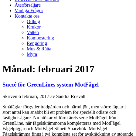
Återförsäljare
Vanliga Frågor
Kontakta oss
Odling
Krukor
Vatten
Kompostering
Rengöring
Mus & Råtta
Myra
Månad:
februari 2017
​Succé för GreenLines system MotFågel
Skriven
6 februari, 2017
av
Sandra Rosvall
Småfåglar förgyller trädgården och närmiljön, men större fåglar i
stort antal kan snabbt bli ett problem för speciellt odlare och
fastighetsägare. Nu utökar vi förra årets serie MotFågel från
GreenLine, när fågelskrämmorna kompletteras med MotFågel
Fågelpiggar och MotFågel Siluett Sparvhök. MotFågel
Fågelskrämma finns i två kompletta set för avskräckning av störande