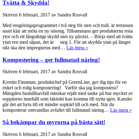
Tvätta & Skydda!
Skriven
6 februari, 2017
av
Sandra Rosvall
Med rengöringsprogrammet i två steg för sten och trall, är terrassen
snart klar att möta en ny säsong. Tillsammans ger produkterna rena
ytor och ett långsiktigt skydd mot ny påväxt. – Börja med att tvätta
ytan ren med såpan, det är steg 1. För att skydda ytan på längre
sikt ska den impregneras med…
Läs mera »
Kompostering – ger fullmatad näring!
Skriven
6 februari, 2017
av
Sandra Rosvall
Kerstin Finnman, produktchef på GreenLine, ger dig tips för en
enkel och rolig kompostering! Varför ska jag kompostera?
Mängden hushållsavfall minskar rejält med tanke på hur mycket av
soppåsens innehåll som faktiskt kan komma till nytta igen. Kanske
går det att byta till ett mindre sopkärl till och med. När du
komposterar omvandlas avfallet till fullmatad näring…
Läs mera »
Så bekämpar du myrorna på bästa sätt!
Skriven
6 februari, 2017
av
Sandra Rosvall