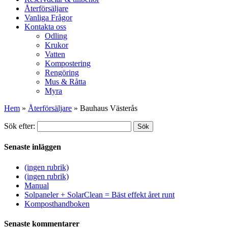
Återförsäljare
Vanliga Frågor
Kontakta oss
Odling
Krukor
Vatten
Kompostering
Rengöring
Mus & Råtta
Myra
Hem
»
Återförsäljare
»
Bauhaus Västerås
Sök efter:
Sök
Senaste inläggen
(ingen rubrik)
(ingen rubrik)
Manual
Solpaneler + SolarClean = Bäst effekt året runt
Komposthandboken
Senaste kommentarer