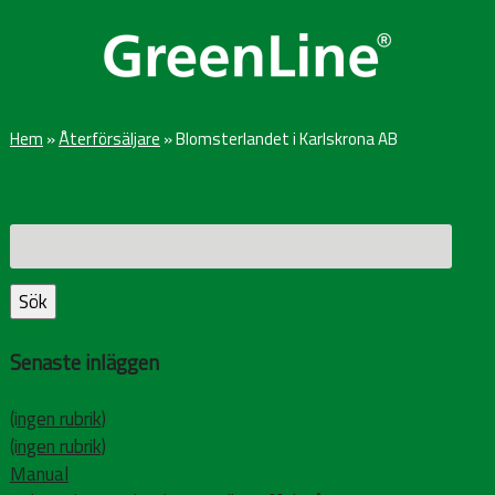
Hem
»
Återförsäljare
»
Blomsterlandet i Karlskrona AB
Sök
efter:
Sök
Senaste inläggen
(ingen rubrik)
(ingen rubrik)
Manual