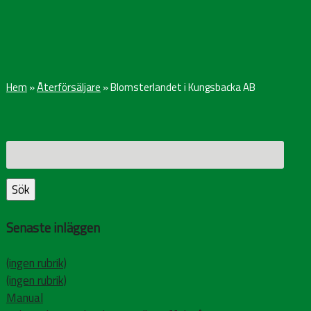
Hem
»
Återförsäljare
»
Blomsterlandet i Kungsbacka AB
Sök
efter:
Sök
Senaste inläggen
(ingen rubrik)
(ingen rubrik)
Manual