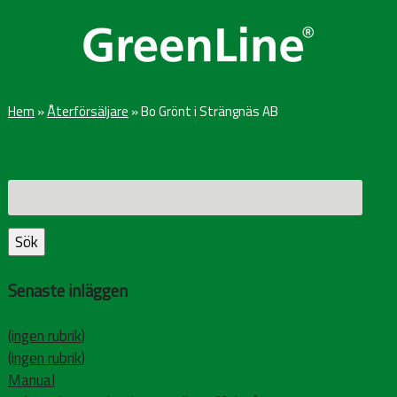
Hem
»
Återförsäljare
»
Bo Grönt i Strängnäs AB
Sök
efter:
Sök
Senaste inläggen
(ingen rubrik)
(ingen rubrik)
Manual