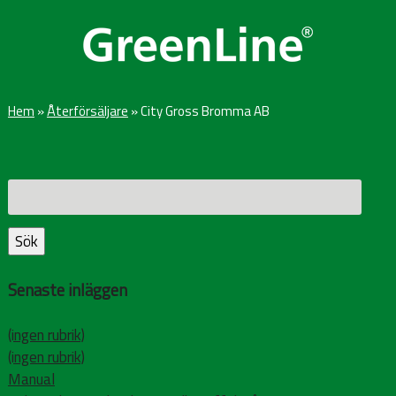
Hem
»
Återförsäljare
»
City Gross Bromma AB
Sök
efter:
Sök
Senaste inläggen
(ingen rubrik)
(ingen rubrik)
Manual