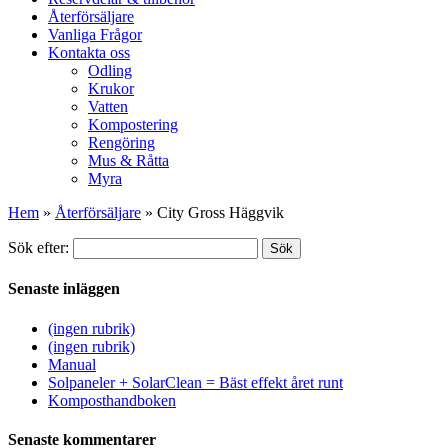
Återförsäljare
Vanliga Frågor
Kontakta oss
Odling
Krukor
Vatten
Kompostering
Rengöring
Mus & Råtta
Myra
Hem
»
Återförsäljare
»
City Gross Häggvik
Sök efter:
Sök
Senaste inläggen
(ingen rubrik)
(ingen rubrik)
Manual
Solpaneler + SolarClean = Bäst effekt året runt
Komposthandboken
Senaste kommentarer