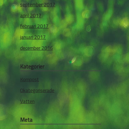
september 2017
april 2017
februari 2017
januari 2017
december 2016
Kategorier
Kompost
Okategoriserade
Vatten
Meta