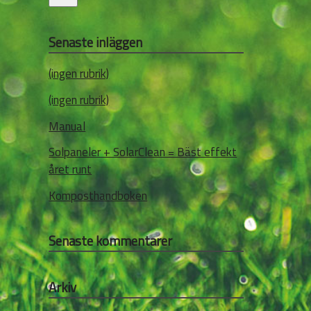
Senaste inläggen
(ingen rubrik)
(ingen rubrik)
Manual
Solpaneler + SolarClean = Bäst effekt
året runt
Komposthandboken
Senaste kommentarer
Arkiv