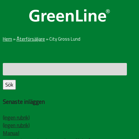
Hem
»
Återförsäljare
»
City Gross Lund
Sök
efter:
Sök
Senaste inläggen
(ingen rubrik)
(ingen rubrik)
Manual