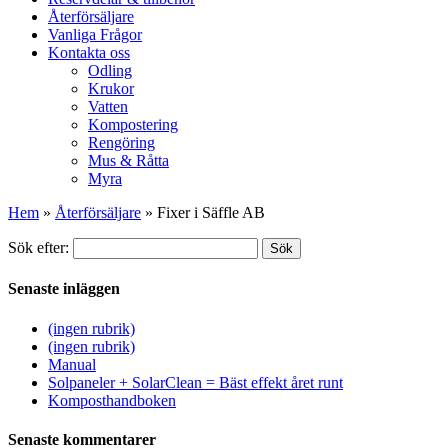
Återförsäljare
Vanliga Frågor
Kontakta oss
Odling
Krukor
Vatten
Kompostering
Rengöring
Mus & Råtta
Myra
Hem
»
Återförsäljare
»
Fixer i Säffle AB
Sök efter:
Sök
Senaste inläggen
(ingen rubrik)
(ingen rubrik)
Manual
Solpaneler + SolarClean = Bäst effekt året runt
Komposthandboken
Senaste kommentarer