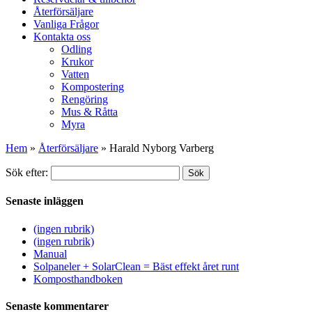
Återförsäljare
Vanliga Frågor
Kontakta oss
Odling
Krukor
Vatten
Kompostering
Rengöring
Mus & Råtta
Myra
Hem
»
Återförsäljare
»
Harald Nyborg Varberg
Sök efter:
Sök
Senaste inläggen
(ingen rubrik)
(ingen rubrik)
Manual
Solpaneler + SolarClean = Bäst effekt året runt
Komposthandboken
Senaste kommentarer