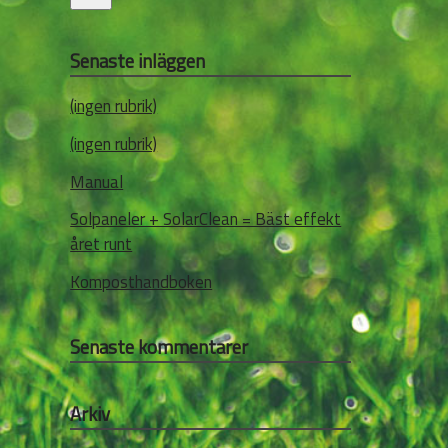
Senaste inläggen
(ingen rubrik)
(ingen rubrik)
Manual
Solpaneler + SolarClean = Bäst effekt
året runt
Komposthandboken
Senaste kommentarer
Arkiv