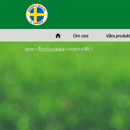
Om oss
Våra produk
Hem
»
Återförsäljare
»
Insecta AB