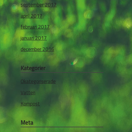
september 2017
april 2017
februari 2017
januari 2017
december 2016
Kategorier
Okategoriserade
Vatten
Kompost
Meta