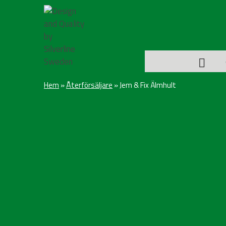
Hem
»
Återförsäljare
»
Jem & Fix Älmhult