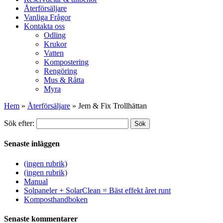
Återförsäljare
Vanliga Frågor
Kontakta oss
Odling
Krukor
Vatten
Kompostering
Rengöring
Mus & Råtta
Myra
Hem
»
Återförsäljare
»
Jem & Fix Trollhättan
Sök efter:
Sök
Senaste inläggen
(ingen rubrik)
(ingen rubrik)
Manual
Solpaneler + SolarClean = Bäst effekt året runt
Komposthandboken
Senaste kommentarer