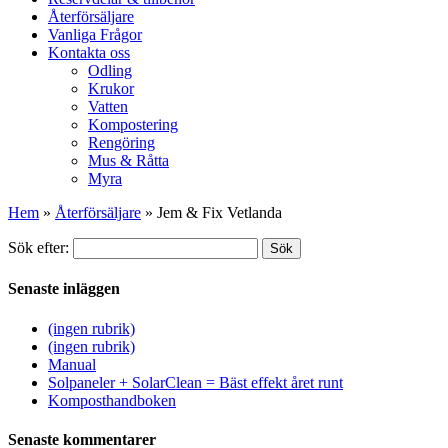
Återförsäljare
Vanliga Frågor
Kontakta oss
Odling
Krukor
Vatten
Kompostering
Rengöring
Mus & Råtta
Myra
Hem
»
Återförsäljare
»
Jem & Fix Vetlanda
Sök efter:
Sök
Senaste inläggen
(ingen rubrik)
(ingen rubrik)
Manual
Solpaneler + SolarClean = Bäst effekt året runt
Komposthandboken
Senaste kommentarer