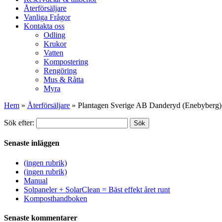
Återförsäljare
Vanliga Frågor
Kontakta oss
Odling
Krukor
Vatten
Kompostering
Rengöring
Mus & Råtta
Myra
Hem
»
Återförsäljare
»
Plantagen Sverige AB Danderyd (Enebyberg)
Sök efter:
Sök
Senaste inläggen
(ingen rubrik)
(ingen rubrik)
Manual
Solpaneler + SolarClean = Bäst effekt året runt
Komposthandboken
Senaste kommentarer