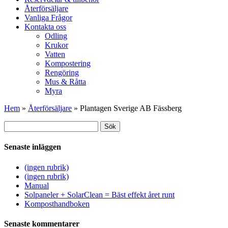
Återförsäljare
Vanliga Frågor
Kontakta oss
Odling
Krukor
Vatten
Kompostering
Rengöring
Mus & Råtta
Myra
Hem
»
Återförsäljare
»
Plantagen Sverige AB Fässberg
Sök
Sök
efter:
Senaste inläggen
(ingen rubrik)
(ingen rubrik)
Manual
Solpaneler + SolarClean = Bäst effekt året runt
Komposthandboken
Senaste kommentarer