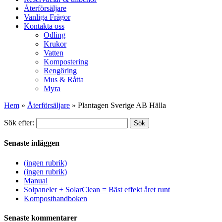
Återförsäljare
Vanliga Frågor
Kontakta oss
Odling
Krukor
Vatten
Kompostering
Rengöring
Mus & Råtta
Myra
Hem
»
Återförsäljare
»
Plantagen Sverige AB Hälla
Sök efter:
Sök
Senaste inläggen
(ingen rubrik)
(ingen rubrik)
Manual
Solpaneler + SolarClean = Bäst effekt året runt
Komposthandboken
Senaste kommentarer