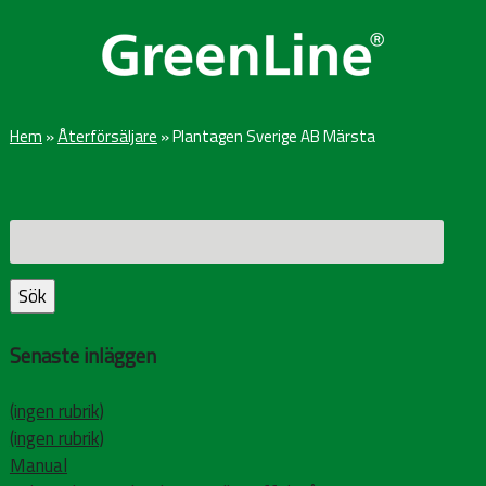
Hem
»
Återförsäljare
»
Plantagen Sverige AB Märsta
Sök
efter:
Sök
Senaste inläggen
(ingen rubrik)
(ingen rubrik)
Manual