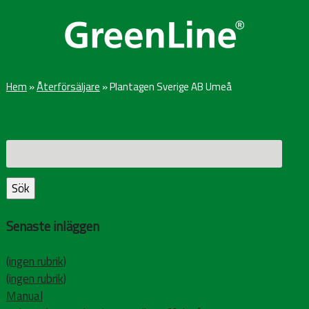
Hem
»
Återförsäljare
»
Plantagen Sverige AB Umeå
Sök
efter:
Sök
Senaste inläggen
(ingen rubrik)
(ingen rubrik)
Manual