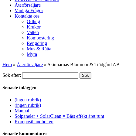
Återförsäljare
Vanliga Frågor
Kontakta oss
Odling
Krukor
Vatten
Kompostering
Rengöring
Mus & Råtta
Myra
Hem
»
Återförsäljare
»
Skinnarnas Blommor & Trädgård AB
Sök efter:
Sök
Senaste inläggen
(ingen rubrik)
(ingen rubrik)
Manual
Solpaneler + SolarClean = Bäst effekt året runt
Komposthandboken
Senaste kommentarer