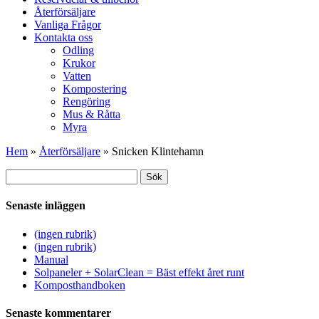
Återförsäljare
Vanliga Frågor
Kontakta oss
Odling
Krukor
Vatten
Kompostering
Rengöring
Mus & Råtta
Myra
Hem
»
Återförsäljare
»
Snicken Klintehamn
Sök
Sök
efter:
Senaste inläggen
(ingen rubrik)
(ingen rubrik)
Manual
Solpaneler + SolarClean = Bäst effekt året runt
Komposthandboken
Senaste kommentarer