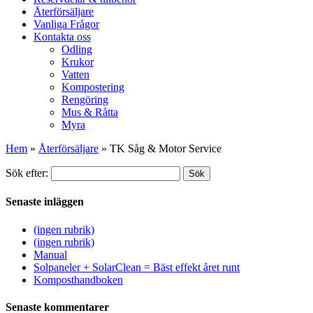
Återförsäljare
Vanliga Frågor
Kontakta oss
Odling
Krukor
Vatten
Kompostering
Rengöring
Mus & Råtta
Myra
Hem
»
Återförsäljare
»
TK Såg & Motor Service
Sök efter:
Sök
Senaste inläggen
(ingen rubrik)
(ingen rubrik)
Manual
Solpaneler + SolarClean = Bäst effekt året runt
Komposthandboken
Senaste kommentarer