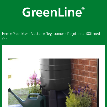
Hem
»
Produkter
»
Vatten
»
Regntunnor
»
Regntunna 100 l med
fot