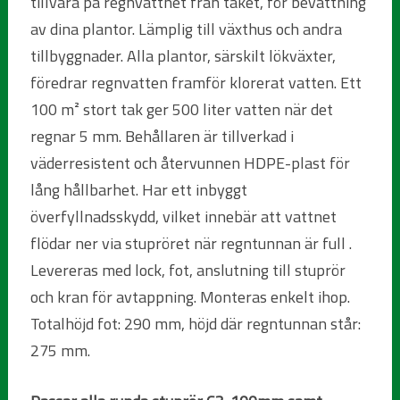
tillvara på regnvattnet från taket, för bevattning
av dina plantor. Lämplig till växthus och andra
tillbyggnader. Alla plantor, särskilt lökväxter,
föredrar regnvatten framför klorerat vatten. Ett
100 m² stort tak ger 500 liter vatten när det
regnar 5 mm. Behållaren är tillverkad i
väderresistent och återvunnen HDPE-plast för
lång hållbarhet. Har ett inbyggt
överfyllnadsskydd, vilket innebär att vattnet
flödar ner via stupröret när regntunnan är full .
Levereras med lock, fot, anslutning till stuprör
och kran för avtappning. Monteras enkelt ihop.
Totalhöjd fot: 290 mm, höjd där regntunnan står:
275 mm.