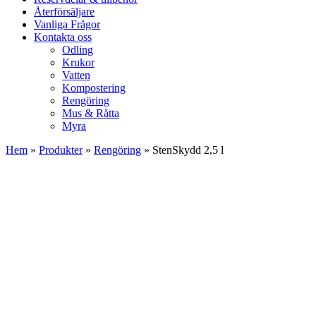
Återförsäljare
Vanliga Frågor
Kontakta oss
Odling
Krukor
Vatten
Kompostering
Rengöring
Mus & Råtta
Myra
Hem
»
Produkter
»
Rengöring
»
StenSkydd 2,5 l