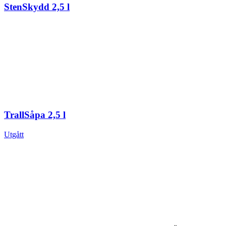
StenSkydd 2,5 l
TrallSåpa 2,5 l
Utgått