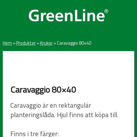
Hem
»
Produkter
»
Krukor
»
Caravaggio 80×40
Caravaggio 80×40
Caravaggio är en rektangulär
planteringslåda. Hjul finns att köpa till.
Finns i tre färger: