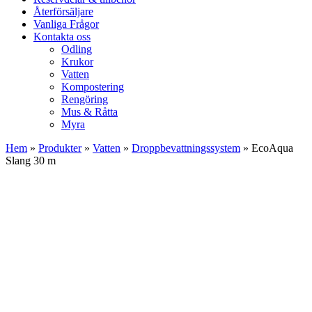
Återförsäljare
Vanliga Frågor
Kontakta oss
Odling
Krukor
Vatten
Kompostering
Rengöring
Mus & Råtta
Myra
Hem
»
Produkter
»
Vatten
»
Droppbevattningssystem
»
EcoAqua
Slang 30 m