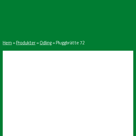
Hem
»
Produkter
»
Odling
»
Pluggbrätte 72