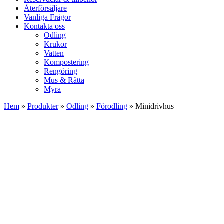
Återförsäljare
Vanliga Frågor
Kontakta oss
Odling
Krukor
Vatten
Kompostering
Rengöring
Mus & Råtta
Myra
Hem
»
Produkter
»
Odling
»
Förodling
»
Minidrivhus