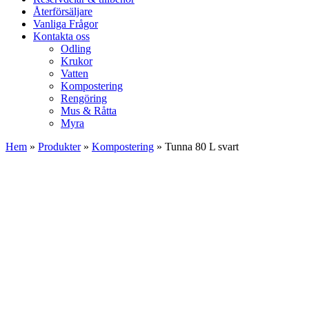
Återförsäljare
Vanliga Frågor
Kontakta oss
Odling
Krukor
Vatten
Kompostering
Rengöring
Mus & Råtta
Myra
Hem
»
Produkter
»
Kompostering
»
Tunna 80 L svart