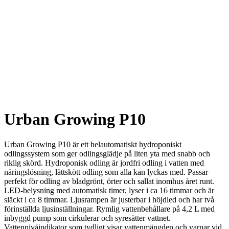
Urban Growing P10
Urban Growing P10 är ett helautomatiskt hydroponiskt
odlingssystem som ger odlingsglädje på liten yta med snabb och
riklig skörd. Hydroponisk odling är jordfri odling i vatten med
näringslösning, lättskött odling som alla kan lyckas med. Passar
perfekt för odling av bladgrönt, örter och sallat inomhus året runt.
LED-belysning med automatisk timer, lyser i ca 16 timmar och är
släckt i ca 8 timmar. Ljusrampen är justerbar i höjdled och har två
förinställda ljusinställningar. Rymlig vattenbehållare på 4,2 L med
inbyggd pump som cirkulerar och syresätter vattnet.
Vattennivåindikator som tydligt visar vattenmängden och varnar vid