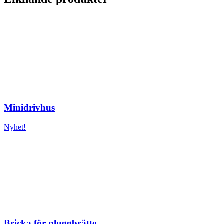
Minidrivhus
Nyhet!
Bricka för pluggbrätte