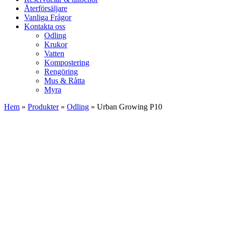
Återförsäljare
Vanliga Frågor
Kontakta oss
Odling
Krukor
Vatten
Kompostering
Rengöring
Mus & Råtta
Myra
Hem
»
Produkter
»
Odling
»
Urban Growing P10